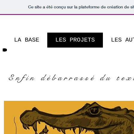
Ce site a été conçu sur la plateforme de création de si
toonboox storyboarders storyboard BD numérique comics on line manga webzine bande-de
digitaaal digitaaal BD numérique comics on line manga webzine dessin de presse bande-
novel toonboox BD numérique comics on line manga webzine bande-dessinée
dessin de pres
LA BASE
LES PROJETS
LES AU
LESS IS MORE
More
Enfin débarrassé du tex